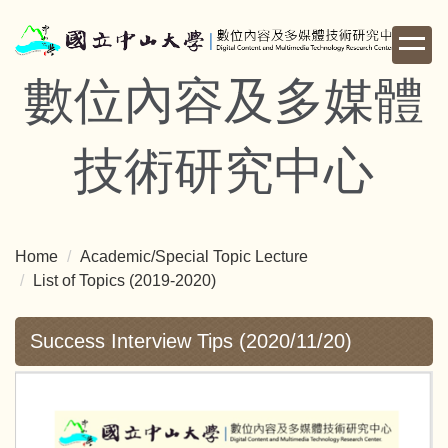
Jump
to
the
數位內容及多媒體
main
content
block
技術研究中心
Home
Academic/Special Topic Lecture
List of Topics (2019-2020)
Success Interview Tips (2020/11/20)